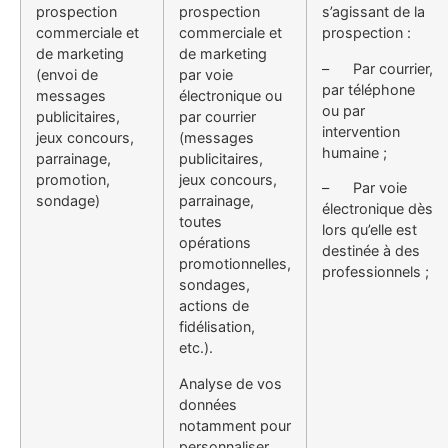
prospection
prospection
s’agissant de la
commerciale et
commerciale et
prospection :
de marketing
de marketing
– Par courrier,
(envoi de
par voie
par téléphone
messages
électronique ou
ou par
publicitaires,
par courrier
intervention
jeux concours,
(messages
humaine ;
parrainage,
publicitaires,
promotion,
jeux concours,
– Par voie
sondage)
parrainage,
électronique dès
toutes
lors qu’elle est
opérations
destinée à des
promotionnelles,
professionnels ;
sondages,
actions de
fidélisation,
etc.).
Analyse de vos
données
notamment pour
personnaliser