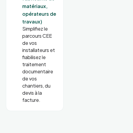
matériaux,
opérateurs de
travaux)
Simplifiez le
parcours CEE
de vos
installateurs et
fiabilisez le
traitement
documentaire
de vos
chantiers, du
devis à la
facture.