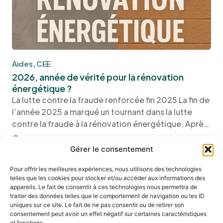
Aides
,
CEE
2026, année de vérité pour la rénovation
énergétique ?
La lutte contre la fraude renforcée fin 2025 La fin de
l’année 2025 a marqué un tournant dans la lutte
contre la fraude à la rénovation énergétique. Après
plusieurs rapports parlementaires et enquêtes de la
10 min
DGCCRF mettant en évidence des dérives liées au
Gérer le consentement
démarchage agressif, à la sous-traitance en
Pour offrir les meilleures expériences, nous utilisons des technologies
telles que les cookies pour stocker et/ou accéder aux informations des
appareils. Le fait de consentir à ces technologies nous permettra de
traiter des données telles que le comportement de navigation ou les ID
uniques sur ce site. Le fait de ne pas consentir ou de retirer son
consentement peut avoir un effet négatif sur certaines caractéristiques
et fonctions.